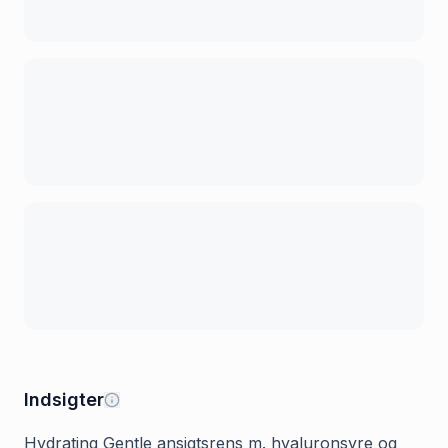
Indsigter
Hydrating Gentle ansigtsrens m. hyaluronsyre og