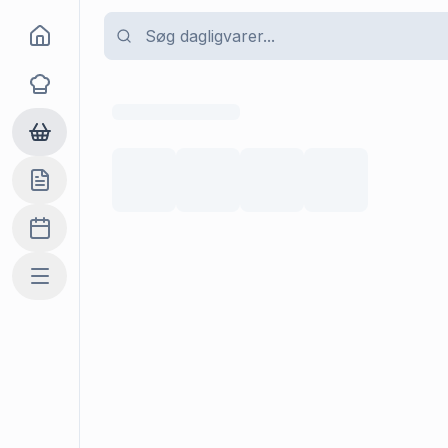
Goma
Opskrifter
Dagligvarer
Indkøbslisten
Madplan
Mere