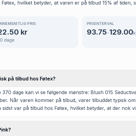
øtex, hvilket betyder, at varen er på tilbud 15% af tiden, 
NNEMSNITLIG PRIS
PRISINTERVAL
22.50
kr
93.75
129.00
–
k
70
dage
isk på tilbud hos Føtex?
 370 dage kan vi se følgende mønstre: Blush 015 Seductive P
er. Når varen kommer på tilbud, varer tilbuddet typisk om
sidst var på tilbud hos Føtex, hvilket betyder, at der nok vil
Pink?