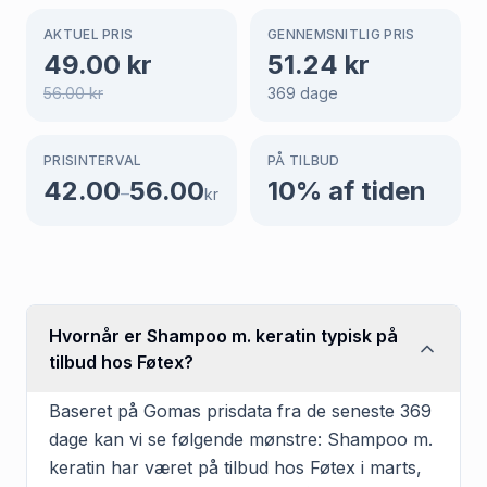
AKTUEL PRIS
GENNEMSNITLIG PRIS
49.00
kr
51.24
kr
56.00
kr
369
dage
PRISINTERVAL
PÅ TILBUD
42.00
56.00
10
% af tiden
–
kr
Hvornår er Shampoo m. keratin typisk på
tilbud hos Føtex?
Baseret på Gomas prisdata fra de seneste 369
dage kan vi se følgende mønstre: Shampoo m.
keratin har været på tilbud hos Føtex i marts,