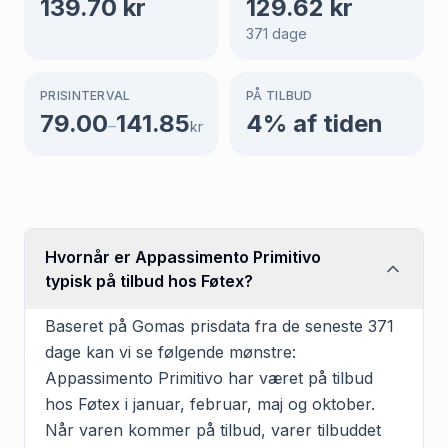
139.70
kr
129.62
kr
371
dage
PRISINTERVAL
PÅ TILBUD
79.00
141.85
4
% af tiden
–
kr
Hvornår er Appassimento Primitivo
typisk på tilbud hos Føtex?
Baseret på Gomas prisdata fra de seneste 371
dage kan vi se følgende mønstre:
Appassimento Primitivo har været på tilbud
hos Føtex i januar, februar, maj og oktober.
Når varen kommer på tilbud, varer tilbuddet