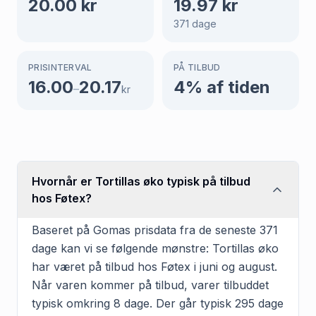
20.00
kr
19.97
kr
371
dage
PRISINTERVAL
PÅ TILBUD
16.00
20.17
4
% af tiden
–
kr
Hvornår er Tortillas øko typisk på tilbud
hos Føtex?
Baseret på Gomas prisdata fra de seneste 371
dage kan vi se følgende mønstre: Tortillas øko
har været på tilbud hos Føtex i juni og august.
Når varen kommer på tilbud, varer tilbuddet
typisk omkring 8 dage. Der går typisk 295 dage