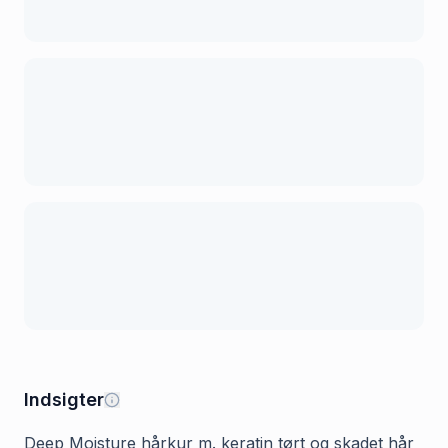
Indsigter
Deep Moisture hårkur m. keratin tørt og skadet hår