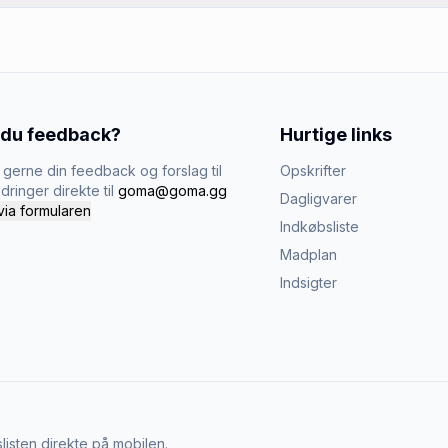
 du feedback?
Hurtige links
gerne din feedback og forslag til
Opskrifter
dringer direkte til
goma@goma.gg
Dagligvarer
via formularen
Indkøbsliste
Madplan
Indsigter
listen direkte på mobilen.