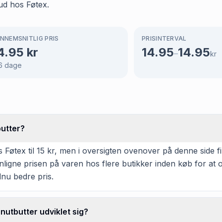
ud hos Føtex.
NNEMSNITLIG PRIS
PRISINTERVAL
4.95
kr
14.95
14.95
–
kr
6
dage
utter?
tex til 15 kr, men i oversigten ovenover på denne side fin
enligne prisen på varen hos flere butikker inden køb for a
dnu bedre pris.
utbutter udviklet sig?