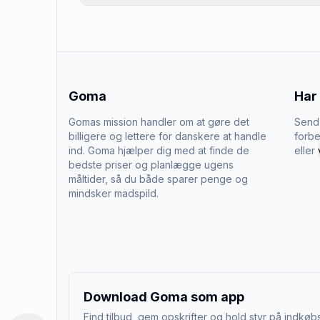
Goma
Har
Gomas mission handler om at gøre det
Send 
billigere og lettere for danskere at handle
forbe
ind. Goma hjælper dig med at finde de
eller
bedste priser og planlægge ugens
måltider, så du både sparer penge og
mindsker madspild.
Download Goma som app
Find tilbud, gem opskrifter og hold styr på indkøbs