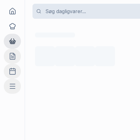
Goma
Opskrifter
Dagligvarer
Indkøbslisten
Madplan
Mere