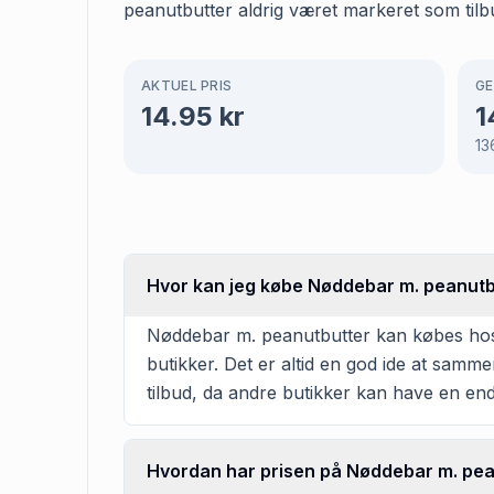
peanutbutter aldrig været markeret som tilb
AKTUEL PRIS
GE
14.95
kr
1
13
Hvor kan jeg købe Nøddebar m. peanutb
Nøddebar m. peanutbutter kan købes hos Fø
butikker. Det er altid en god ide at samm
tilbud, da andre butikker kan have en en
Hvordan har prisen på Nøddebar m. pean