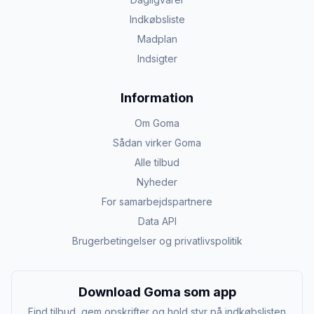
Indkøbsliste
Madplan
Indsigter
Information
Om Goma
Sådan virker Goma
Alle tilbud
Nyheder
For samarbejdspartnere
Data API
Brugerbetingelser og privatlivspolitik
Download Goma som app
Find tilbud, gem opskrifter og hold styr på indkøbslisten