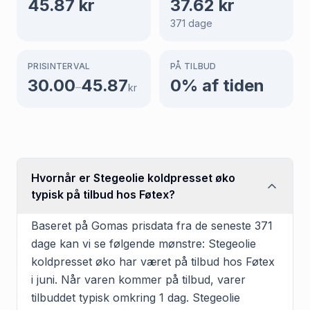
45.87
kr
37.62
kr
371
dage
PRISINTERVAL
PÅ TILBUD
30.00
45.87
0
% af tiden
–
kr
Hvornår er Stegeolie koldpresset øko
typisk på tilbud hos Føtex?
Baseret på Gomas prisdata fra de seneste 371
dage kan vi se følgende mønstre: Stegeolie
koldpresset øko har været på tilbud hos Føtex
i juni. Når varen kommer på tilbud, varer
tilbuddet typisk omkring 1 dag. Stegeolie