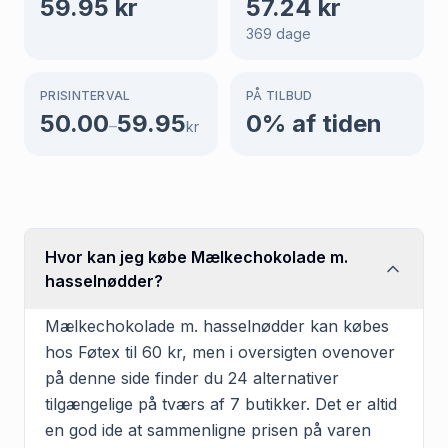
59.95
kr
57.24
kr
369
dage
PRISINTERVAL
PÅ TILBUD
50.00
59.95
0
% af tiden
–
kr
Hvor kan jeg købe Mælkechokolade m.
hasselnødder?
Mælkechokolade m. hasselnødder kan købes
hos Føtex til 60 kr, men i oversigten ovenover
på denne side finder du 24 alternativer
tilgængelige på tværs af 7 butikker. Det er altid
en god ide at sammenligne prisen på varen