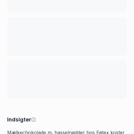
Indsigter
Mælkechokolade m. hasselnødder hos Føtex koster