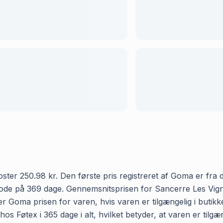
er 250.98 kr. Den første pris registreret af Goma er fra d. 
iode på 369 dage. Gennemsnitsprisen for Sancerre Les Vign
mer Goma prisen for varen, hvis varen er tilgængelig i buti
s Føtex i 365 dage i alt, hvilket betyder, at varen er tilgæ