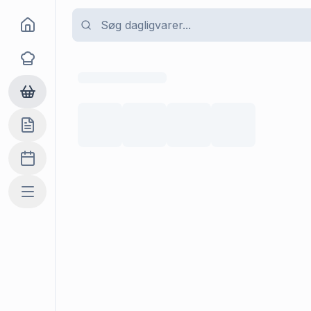
Goma
Opskrifter
Dagligvarer
Indkøbslisten
Madplan
Mere