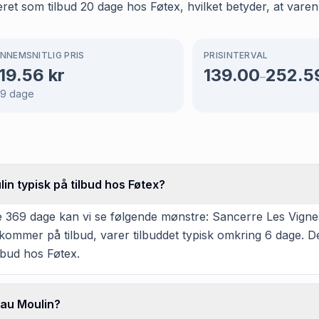
t som tilbud 20 dage hos Føtex, hvilket betyder, at varen e
NNEMSNITLIG PRIS
PRISINTERVAL
19.56
kr
139.00
252.5
–
69
dage
n typisk på tilbud hos Føtex?
 369 dage kan vi se følgende mønstre: Sancerre Les Vignes
mmer på tilbud, varer tilbuddet typisk omkring 6 dage. De
lbud hos Føtex.
 au Moulin?