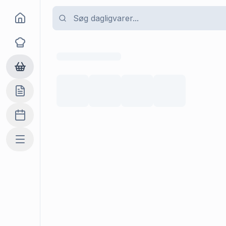
Goma
Opskrifter
Dagligvarer
Indkøbslisten
Madplan
Mere