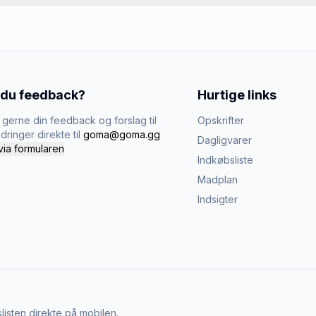
 du feedback?
Hurtige links
gerne din feedback og forslag til
Opskrifter
dringer direkte til
goma@goma.gg
Dagligvarer
via formularen
Indkøbsliste
Madplan
Indsigter
listen direkte på mobilen.