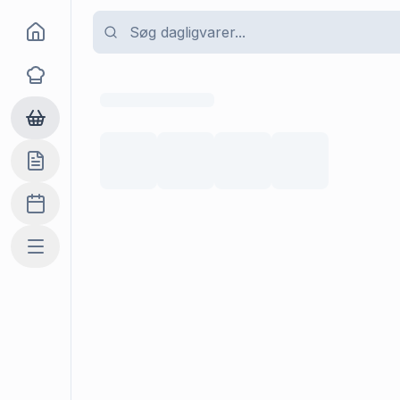
Goma
Opskrifter
Dagligvarer
Indkøbslisten
Madplan
Mere