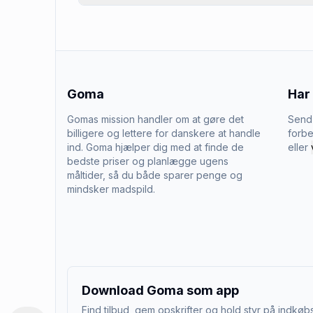
Goma
Har
Gomas mission handler om at gøre det
Send 
billigere og lettere for danskere at handle
forbe
ind. Goma hjælper dig med at finde de
eller
bedste priser og planlægge ugens
måltider, så du både sparer penge og
mindsker madspild.
Download Goma som app
Find tilbud, gem opskrifter og hold styr på indkøbs