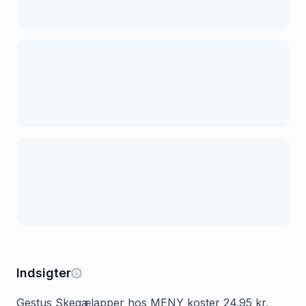
Indsigter
Gestus Skegælapper hos MENY koster 24.95 kr.