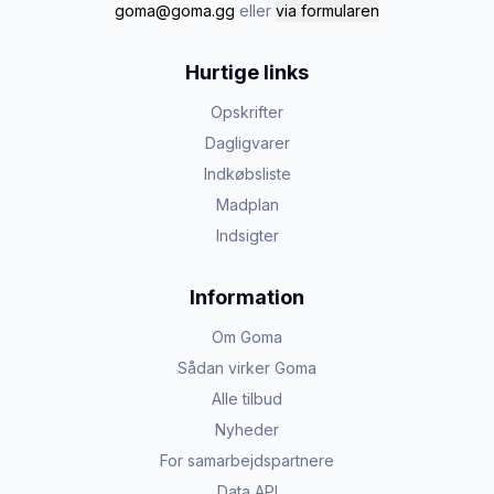
goma@goma.gg
eller
via formularen
Hurtige links
Opskrifter
Dagligvarer
Indkøbsliste
Madplan
Indsigter
Information
Om Goma
Sådan virker Goma
Alle tilbud
Nyheder
For samarbejdspartnere
Data API