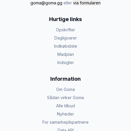
goma@goma.gg
eller
via formularen
Hurtige links
Opskrifter
Dagligvarer
Indkøbsliste
Madplan
Indsigter
Information
Om Goma
Sådan virker Goma
Alle tilbud
Nyheder
For samarbejdspartnere
Data API