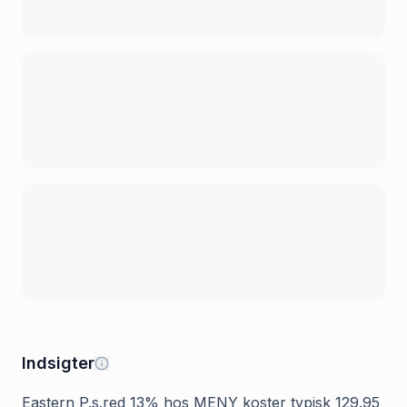
Indsigter
Eastern P.s.red 13% hos MENY koster typisk 129.95