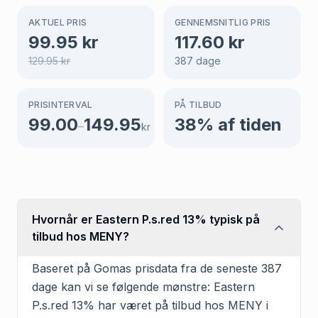
AKTUEL PRIS
GENNEMSNITLIG PRIS
99.95
kr
117.60
kr
129.95
kr
387
dage
PRISINTERVAL
PÅ TILBUD
99.00
149.95
38
% af tiden
–
kr
Hvornår er Eastern P.s.red 13% typisk på
tilbud hos MENY?
Baseret på Gomas prisdata fra de seneste 387
dage kan vi se følgende mønstre: Eastern
P.s.red 13% har været på tilbud hos MENY i