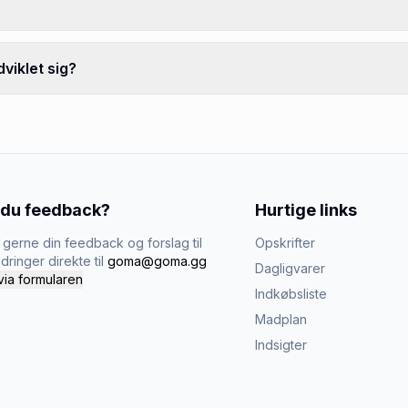
viklet sig?
 du feedback?
Hurtige links
gerne din feedback og forslag til
Opskrifter
dringer direkte til
goma@goma.gg
Dagligvarer
via formularen
Indkøbsliste
Madplan
Indsigter