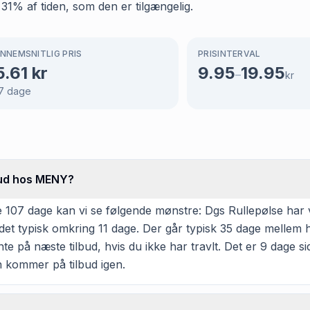
 31% af tiden, som den er tilgængelig.
NNEMSNITLIG PRIS
PRISINTERVAL
5.61
kr
9.95
19.95
–
kr
7
dage
lbud hos MENY?
107 dage kan vi se følgende mønstre: Dgs Rullepølse har vær
et typisk omkring 11 dage. Der går typisk 35 dage mellem hv
ente på næste tilbud, hvis du ikke har travlt. Det er 9 dage 
ren kommer på tilbud igen.