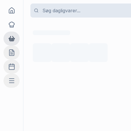
Goma
Opskrifter
Dagligvarer
Indkøbslisten
Madplan
Mere