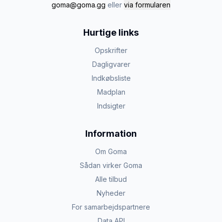
goma@goma.gg
eller
via formularen
Hurtige links
Opskrifter
Dagligvarer
Indkøbsliste
Madplan
Indsigter
Information
Om Goma
Sådan virker Goma
Alle tilbud
Nyheder
For samarbejdspartnere
Data API