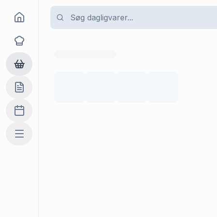
Goma
Opskrifter
Dagligvarer
Indkøbslisten
Madplan
Mere