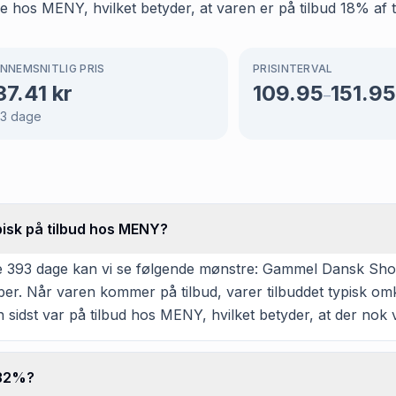
hos MENY, hvilket betyder, at varen er på tilbud 18% af ti
NNEMSNITLIG PRIS
PRISINTERVAL
37.41
kr
109.95
151.95
–
3
dage
isk på tilbud hos MENY?
e 393 dage kan vi se følgende mønstre: Gammel Dansk Sho
ember. Når varen kommer på tilbud, varer tilbuddet typisk o
 sidst var på tilbud hos MENY, hvilket betyder, at der nok vi
 32%?