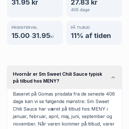
31.95
kr
27.83
kr
406
dage
PRISINTERVAL
PÅ TILBUD
15.00
31.95
11
% af tiden
–
kr
Hvornår er Sm Sweet Chili Sauce typisk
på tilbud hos MENY?
Baseret på Gomas prisdata fra de seneste 406
dage kan vi se følgende mønstre: Sm Sweet
Chili Sauce har været på tilbud hos MENY i
januar, februar, april, maj, juni, september og
november. Når varen kommer på tilbud, varer