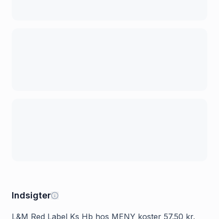
Indsigter
L&M Red Label Ks Hb hos MENY koster 57.50 kr.