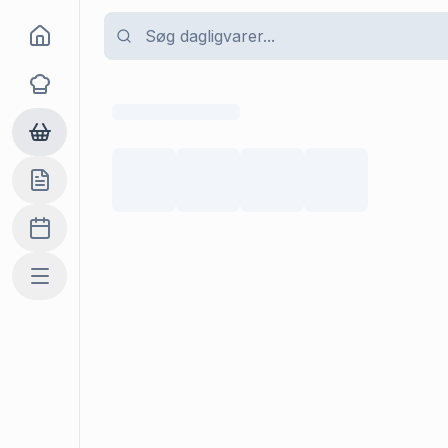
Goma
Opskrifter
Dagligvarer
Indkøbslisten
Madplan
Mere