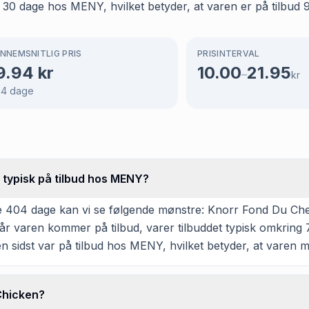
0 dage hos MENY, hvilket betyder, at varen er på tilbud 9%
NNEMSNITLIG PRIS
PRISINTERVAL
9.94
kr
10.00
21.95
–
kr
04
dage
 typisk på tilbud hos MENY?
e 404 dage kan vi se følgende mønstre: Knorr Fond Du Che
r varen kommer på tilbud, varer tilbuddet typisk omkring 
en sidst var på tilbud hos MENY, hvilket betyder, at varen 
Chicken?