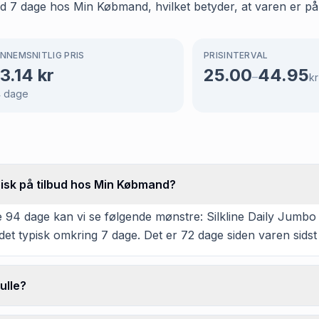
 7 dage hos Min Købmand, hvilket betyder, at varen er på t
NNEMSNITLIG PRIS
PRISINTERVAL
3.14
kr
25.00
44.95
–
kr
4
dage
ypisk på tilbud hos Min Købmand?
 94 dage kan vi se følgende mønstre: Silkline Daily Jumbo
det typisk omkring 7 dage. Det er 72 dage siden varen sids
ulle?