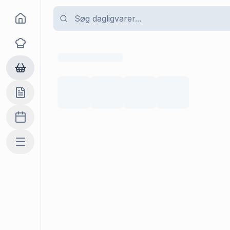
Goma
Opskrifter
Dagligvarer
Indkøbslisten
Madplan
Mere