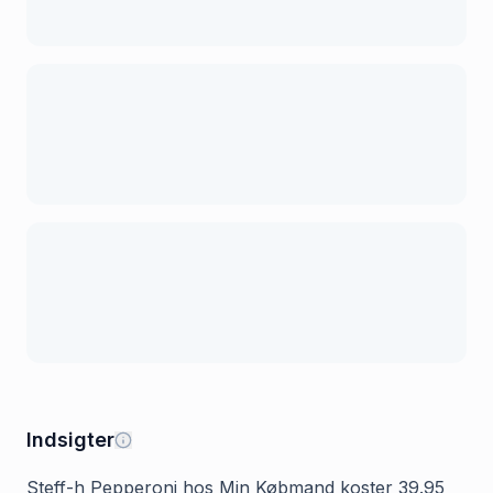
Indsigter
Steff-h Pepperoni hos Min Købmand koster 39.95