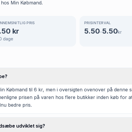
d hos Min Købmand.
NNEMSNITLIG PRIS
PRISINTERVAL
.50
kr
5.50
5.50
–
kr
0
dage
be?
Købmand til 6 kr, men i oversigten ovenover på denne side
mmenligne prisen på varen hos flere butikker inden køb for 
dnu bedre pris.
dsæbe udviklet sig?