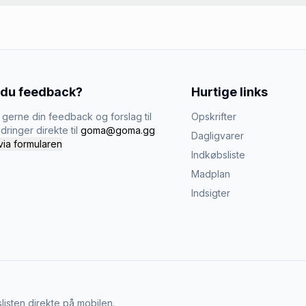
 du feedback?
Hurtige links
gerne din feedback og forslag til
Opskrifter
dringer direkte til
goma@goma.gg
Dagligvarer
via formularen
Indkøbsliste
Madplan
Indsigter
listen direkte på mobilen.