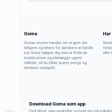
Goma
Har
Gomas mission handler om at gøre det
Send 
billigere og lettere for danskere at handle
forbe
ind. Goma hjælper dig med at finde de
eller
bedste priser og planlægge ugens
måltider, så du både sparer penge og
mindsker madspild.
Download Goma som app
Find tilbud, gem opskrifter og hold styr på indkøbs