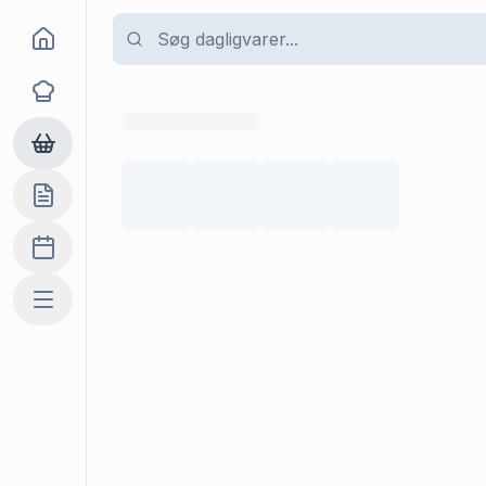
Goma
Opskrifter
Dagligvarer
Indkøbslisten
Madplan
Mere