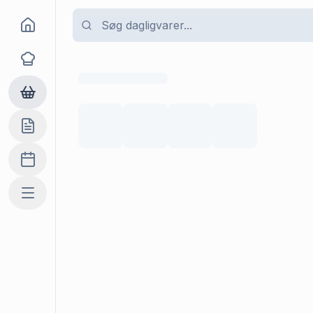
Goma
Opskrifter
Dagligvarer
Indkøbslisten
Madplan
Mere