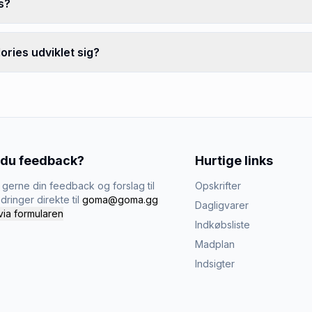
s?
ories udviklet sig?
 du feedback?
Hurtige links
gerne din feedback og forslag til
Opskrifter
dringer direkte til
goma@goma.gg
Dagligvarer
via formularen
Indkøbsliste
Madplan
Indsigter