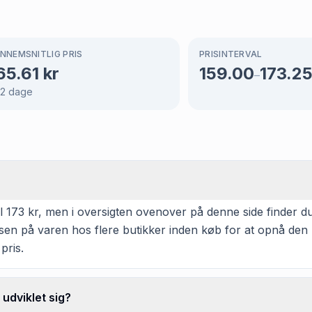
NNEMSNITLIG PRIS
PRISINTERVAL
65.61
kr
159.00
173.2
–
2
dage
73 kr, men i oversigten ovenover på denne side finder du 3 
isen på varen hos flere butikker inden køb for at opnå den 
pris.
dviklet sig?