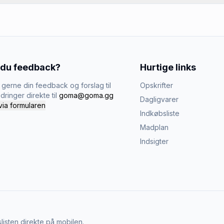
 du feedback?
Hurtige links
gerne din feedback og forslag til
Opskrifter
dringer direkte til
goma@goma.gg
Dagligvarer
via formularen
Indkøbsliste
Madplan
Indsigter
listen direkte på mobilen.