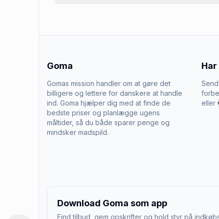
Goma
Har
Gomas mission handler om at gøre det
Send 
billigere og lettere for danskere at handle
forbe
ind. Goma hjælper dig med at finde de
eller
bedste priser og planlægge ugens
måltider, så du både sparer penge og
mindsker madspild.
Download Goma som app
Find tilbud, gem opskrifter og hold styr på indkøbs