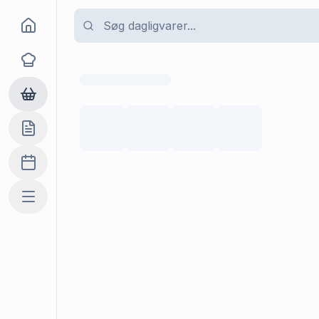
Goma
Opskrifter
Dagligvarer
Indkøbslisten
Madplan
Mere