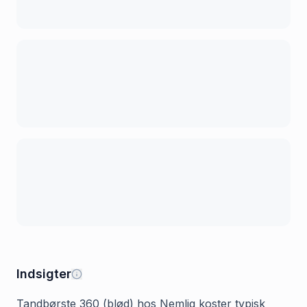
Indsigter
Tandbørste 360 (blød) hos Nemlig koster typisk