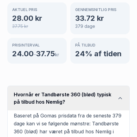
AKTUEL PRIS
GENNEMSNITLIG PRIS
28.00
kr
33.72
kr
37.75
kr
379
dage
PRISINTERVAL
PÅ TILBUD
24.00
37.75
24
% af tiden
–
kr
Hvornår er Tandbørste 360 (blød) typisk
på tilbud hos Nemlig?
Baseret på Gomas prisdata fra de seneste 379
dage kan vi se følgende mønstre: Tandbørste
360 (blød) har været på tilbud hos Nemlig i