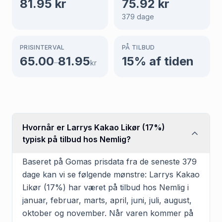
81.95
kr
75.92
kr
379
dage
PRISINTERVAL
PÅ TILBUD
65.00
81.95
15
% af tiden
–
kr
Hvornår er Larrys Kakao Likør (17%)
typisk på tilbud hos Nemlig?
Baseret på Gomas prisdata fra de seneste 379
dage kan vi se følgende mønstre: Larrys Kakao
Likør (17%) har været på tilbud hos Nemlig i
januar, februar, marts, april, juni, juli, august,
oktober og november. Når varen kommer på