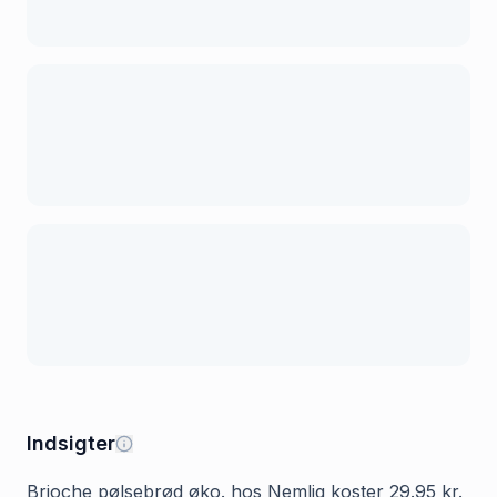
Indsigter
Brioche pølsebrød øko. hos Nemlig koster 29.95 kr.