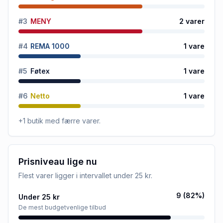
#
3
MENY
2
varer
#
4
REMA 1000
1
vare
#
5
Føtex
1
vare
#
6
Netto
1
vare
+
1
butik
med færre varer.
Prisniveau lige nu
Flest varer ligger i intervallet
under 25 kr
.
9
(
82
%)
Under 25 kr
De mest budgetvenlige tilbud