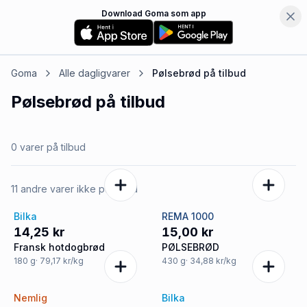
Download Goma som app
Goma
Alle dagligvarer
Pølsebrød
på tilbud
Pølsebrød
på tilbud
0 varer på tilbud
11 andre varer ikke på tilbud
Bilka
REMA 1000
14,25 kr
15,00 kr
Fransk hotdogbrød
PØLSEBRØD
180
g
· 79,17 kr/kg
430
g
· 34,88 kr/kg
Nemlig
Bilka