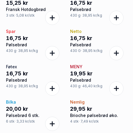
15,25 kr
16,75 kr
Fransk Hotdogbrød
Pølsebrød
3
stk
· 5,08 kr/stk
430
g
· 38,95 kr/kg
Spar
Netto
16,75 kr
16,75 kr
Pølsebrød
Pølsebrød
430
g
· 38,95 kr/kg
430
G
· 38,95 kr/kg
Føtex
MENY
16,75 kr
19,95 kr
Pølsebrød
Pølsebrød
430
g
· 38,95 kr/kg
430
g
· 46,40 kr/kg
Bilka
Nemlig
20,00 kr
29,95 kr
Pølsebrød 6 stk.
Brioche pølsebrød øko.
6
stk
· 3,33 kr/stk
4
stk
· 7,49 kr/stk