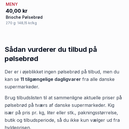
MENY
40,00 kr
Brioche Pølsebrød
270
g
· 148,15 kr/kg
Sådan vurderer du tilbud på
pølsebrød
Der er i øjeblikket ingen
pølsebrød
på tilbud, men du
kan se
11
tilgængelige dagligvarer
fra alle danske
supermarkeder.
Brug tilbudslisten til at sammenligne aktuelle priser på
pølsebrød på tværs af danske supermarkeder. Kig
især på pris pr. kg, liter eller stk., pakningsstørrelse,
butik og tilbudsperiode, så du ikke kun vælger ud fra
hyldeprisen.