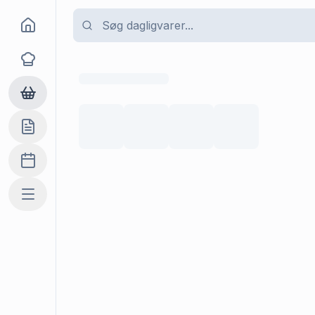
Goma
Opskrifter
Dagligvarer
Indkøbslisten
Madplan
Mere