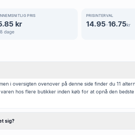
NNEMSNITLIG PRIS
PRISINTERVAL
5.85
kr
14.95
16.75
–
kr
68
dage
men i oversigten ovenover på denne side finder du 11 alterna
 varen hos flere butikker inden køb for at opnå den bedste
t sig?