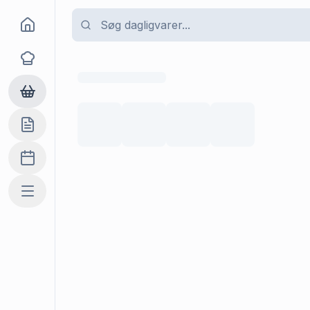
Goma
Opskrifter
Dagligvarer
Indkøbslisten
Madplan
Mere