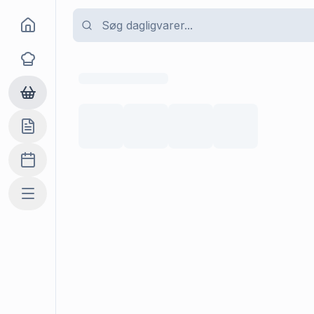
Goma
Opskrifter
Dagligvarer
Indkøbslisten
Madplan
Mere