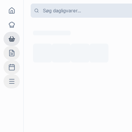
Goma
Opskrifter
Dagligvarer
Indkøbslisten
Madplan
Mere