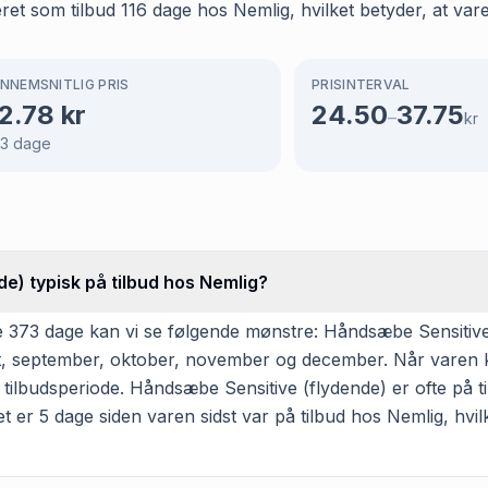
t som tilbud 116 dage hos Nemlig, hvilket betyder, at varen
NNEMSNITLIG PRIS
PRISINTERVAL
2.78
kr
24.50
37.75
–
kr
3
dage
e) typisk på tilbud hos Nemlig?
 373 dage kan vi se følgende mønstre: Håndsæbe Sensitive 
ugust, september, oktober, november og december. Når varen 
tilbudsperiode. Håndsæbe Sensitive (flydende) er ofte på til
et er 5 dage siden varen sidst var på tilbud hos Nemlig, hvilke