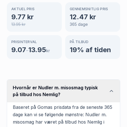
AKTUEL PRIS
GENNEMSNITLIG PRIS
9.77
kr
12.47
kr
13.95
kr
365
dage
PRISINTERVAL
PÅ TILBUD
9.07
13.95
19
% af tiden
–
kr
Hvornår er Nudler m. misosmag typisk
på tilbud hos Nemlig?
Baseret på Gomas prisdata fra de seneste 365
dage kan vi se følgende mønstre: Nudler m.
misosmag har været på tilbud hos Nemlig i