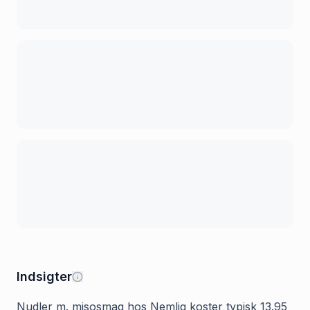
Indsigter
Nudler m. misosmag hos Nemlig koster typisk 13.95