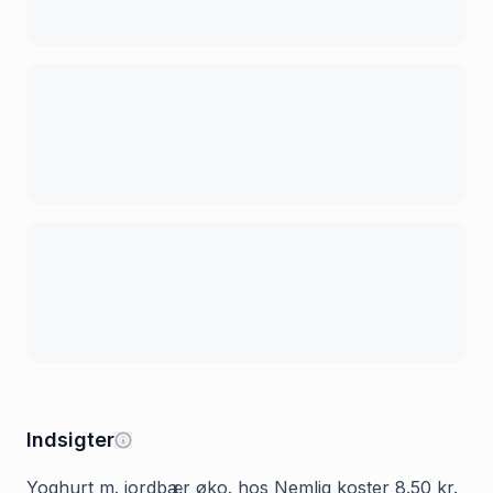
Indsigter
Yoghurt m. jordbær øko. hos Nemlig koster 8.50 kr.