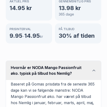
AKTUEL PRIS
GENNEMSNITLIG PRIS
14.95
kr
13.98
kr
365
dage
PRISINTERVAL
PÅ TILBUD
9.95
14.95
30
% af tiden
–
kr
Hvornår er NODA Mango Passionfruit
øko. typisk på tilbud hos Nemlig?
Baseret på Gomas prisdata fra de seneste 365
dage kan vi se følgende mønstre: NODA
Mango Passionfruit øko. har været på tilbud
hos Nemlig i januar, februar, marts, april, maj,