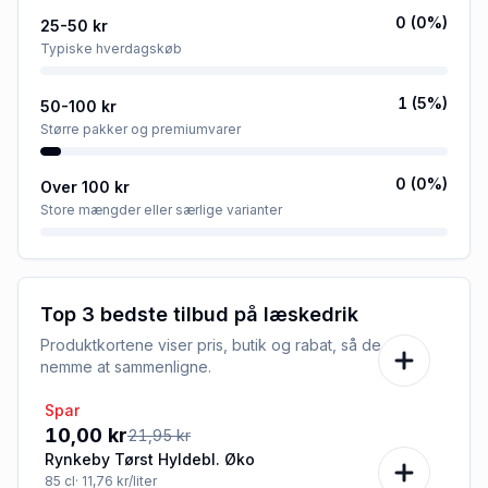
0
(
0
%)
25-50 kr
Typiske hverdagskøb
1
(
5
%)
50-100 kr
Større pakker og premiumvarer
0
(
0
%)
Over 100 kr
Store mængder eller særlige varianter
Top 3 bedste tilbud på
læskedrik
Produktkortene viser pris, butik og rabat, så de er
nemme at sammenligne.
Spar
-54%
10,00 kr
21,95 kr
Rynkeby Tørst Hyldebl. Øko
85
cl
· 11,76 kr/liter