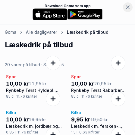
Download Goma som app
Goma
Alle dagligvarer
Læskedrik
på tilbud
Læskedrik
på tilbud
20 varer på tilbud
· Side
1
af
5
Spar
Spar
-54%
-52%
10,00 kr
10,00 kr
21,95 kr
20,95 kr
Rynkeby Tørst Hyldebl.
Rynkeby Tørst Rabarber
Øko
Øko
85
cl
· 11,76 kr/liter
85
cl
· 11,76 kr/liter
Bilka
Bilka
-50%
-49%
10,00 kr
9,95 kr
19,95 kr
19,50 kr
Læskedrik m. jordbær og
Læskedrik m. fersken-,
rabarber
nektarin- og litchismag
0.85
l
· 11,76 kr/liter
1.5
l
· 6,63 kr/liter