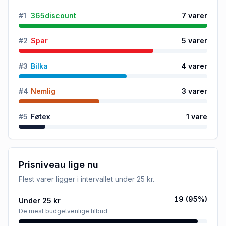
#
1
365discount
7
varer
#
2
Spar
5
varer
#
3
Bilka
4
varer
#
4
Nemlig
3
varer
#
5
Føtex
1
vare
Prisniveau lige nu
Flest varer ligger i intervallet
under 25 kr
.
19
(
95
%)
Under 25 kr
De mest budgetvenlige tilbud