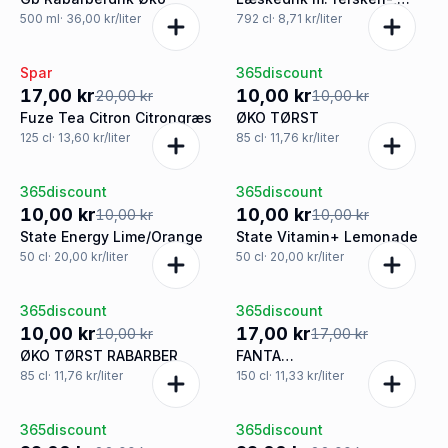
nektarin- og litchismag
500
ml
· 36,00 kr/liter
792
cl
· 8,71 kr/liter
sukkerfri
Spar
365discount
-15%
Tilbud
17,00 kr
10,00 kr
20,00 kr
10,00 kr
Fuze Tea Citron Citrongræs
ØKO TØRST
125
cl
· 13,60 kr/liter
85
cl
· 11,76 kr/liter
365discount
365discount
Tilbud
Tilbud
10,00 kr
10,00 kr
10,00 kr
10,00 kr
State Energy Lime/Orange
State Vitamin+ Lemonade
50
cl
· 20,00 kr/liter
50
cl
· 20,00 kr/liter
365discount
365discount
Tilbud
Tilbud
10,00 kr
17,00 kr
10,00 kr
17,00 kr
ØKO TØRST RABARBER
FANTA
HYLDEBLOMST/CITRON
85
cl
· 11,76 kr/liter
150
cl
· 11,33 kr/liter
ZERO 150 CL PET
365discount
365discount
Tilbud
Tilbud