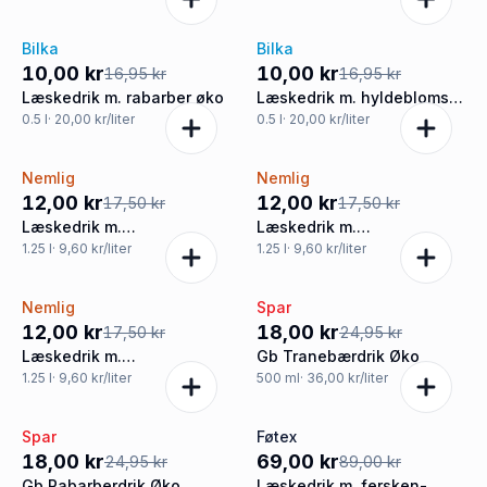
sukkerfri
Bilka
Bilka
-41%
-41%
10,00 kr
10,00 kr
16,95 kr
16,95 kr
Læskedrik m. rabarber øko
Læskedrik m. hyldeblomst
øko
0.5
l
· 20,00 kr/liter
0.5
l
· 20,00 kr/liter
Nemlig
Nemlig
-31%
-31%
12,00 kr
12,00 kr
17,50 kr
17,50 kr
Læskedrik m.
Læskedrik m.
jordbær/hindbær
blåbær/solbærsmag
1.25
l
· 9,60 kr/liter
1.25
l
· 9,60 kr/liter
Nemlig
Spar
-31%
-28%
12,00 kr
18,00 kr
17,50 kr
24,95 kr
Læskedrik m.
Gb Tranebærdrik Øko
hyldeblomstsmag
1.25
l
· 9,60 kr/liter
500
ml
· 36,00 kr/liter
Spar
Føtex
-28%
-22%
18,00 kr
69,00 kr
24,95 kr
89,00 kr
Gb Rabarberdrik Øko
Læskedrik m. fersken-,