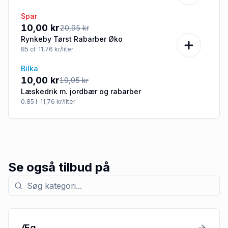
Spar
-52%
10,00 kr
20,95 kr
Rynkeby Tørst Rabarber Øko
85
cl
· 11,76 kr/liter
Bilka
-50%
10,00 kr
19,95 kr
Læskedrik m. jordbær og rabarber
0.85
l
· 11,76 kr/liter
Se også tilbud på
Søg efter kategori med tilbud
Æg