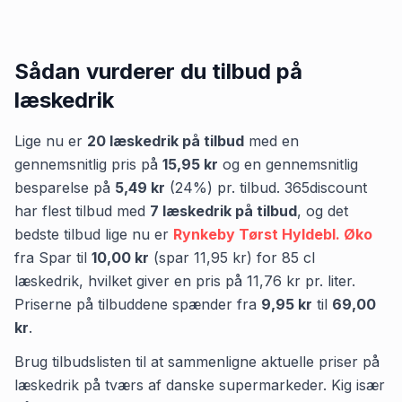
Sådan vurderer du tilbud på
læskedrik
Lige nu er
20
læskedrik
på tilbud
med en
gennemsnitlig pris på
15,95 kr
og en gennemsnitlig
besparelse på
5,49 kr
(
24
%) pr. tilbud.
365discount
har flest tilbud med
7
læskedrik
på tilbud
,
og det
bedste tilbud lige nu er
Rynkeby Tørst Hyldebl. Øko
fra
Spar
til
10,00 kr
(spar
11,95 kr
)
for
85
cl
læskedrik
, hvilket giver en pris på
11,76 kr
pr.
liter
.
Priserne på tilbuddene spænder fra
9,95 kr
til
69,00
kr
.
Brug tilbudslisten til at sammenligne aktuelle priser på
læskedrik på tværs af danske supermarkeder. Kig især