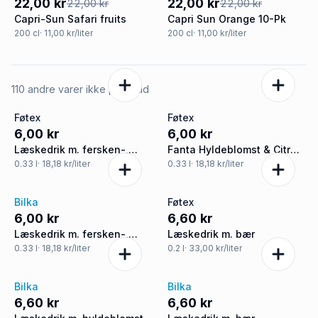
22,00 kr
22,00 kr
22,00 kr
22,00 kr
Capri-Sun Safari fruits
Capri Sun Orange 10-Pk
200
cl
· 11,00 kr/liter
200
cl
· 11,00 kr/liter
110 andre varer ikke på tilbud
Føtex
Føtex
6,00 kr
6,00 kr
Læskedrik m. fersken-,
Fanta Hyldeblomst & Citron
nektarin- og litchismag
Zero
0.33
l
· 18,18 kr/liter
0.33
l
· 18,18 kr/liter
sukkerfri
Bilka
Føtex
6,00 kr
6,60 kr
Læskedrik m. fersken-,
Læskedrik m. bær
nektarin- og litchismag
0.33
l
· 18,18 kr/liter
0.2
l
· 33,00 kr/liter
sukkerfri
Bilka
Bilka
6,60 kr
6,60 kr