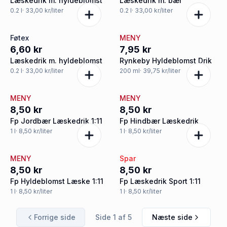
Læskedrik m. hyldeblomst
Læskedrik m. bær
0.2
l
· 33,00 kr/liter
0.2
l
· 33,00 kr/liter
Føtex
MENY
6,60 kr
7,95 kr
Læskedrik m. hyldeblomst
Rynkeby Hyldeblomst Drik
0.2
l
· 33,00 kr/liter
200
ml
· 39,75 kr/liter
MENY
MENY
8,50 kr
8,50 kr
Fp Jordbær Læskedrik 1:11
Fp Hindbær Læskedrik
1
l
· 8,50 kr/liter
1
l
· 8,50 kr/liter
MENY
Spar
8,50 kr
8,50 kr
Fp Hyldeblomst Læske 1:11
Fp Læskedrik Sport 1:11
1
l
· 8,50 kr/liter
1
l
· 8,50 kr/liter
Forrige side
Side
1
af
5
Næste side