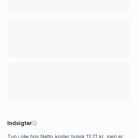
Indsigter
Tun i olie hos Netto koster typisk 12.21 kr, men er