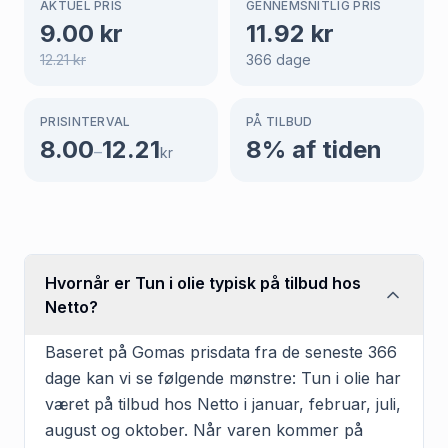
AKTUEL PRIS
GENNEMSNITLIG PRIS
9.00
kr
11.92
kr
12.21
kr
366
dage
PRISINTERVAL
PÅ TILBUD
8.00
12.21
8
% af tiden
–
kr
Hvornår er Tun i olie typisk på tilbud hos
Netto?
Baseret på Gomas prisdata fra de seneste 366
dage kan vi se følgende mønstre: Tun i olie har
været på tilbud hos Netto i januar, februar, juli,
august og oktober. Når varen kommer på