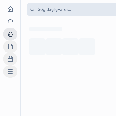
Goma
Opskrifter
Dagligvarer
Indkøbslisten
Madplan
Mere