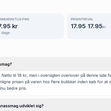
NNEMSNITLIG PRIS
PRISINTERVAL
7.95
kr
17.95
17.95
–
kr
5
dage
ssmag?
tto til 18 kr, men i oversigten ovenover på denne side fin
enligne prisen på varen hos flere butikker inden køb for a
dnu bedre pris.
anassmag udviklet sig?