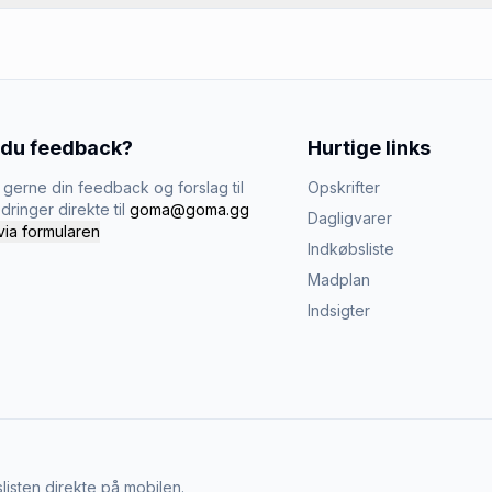
 du feedback?
Hurtige links
gerne din feedback og forslag til
Opskrifter
dringer direkte til
goma@goma.gg
Dagligvarer
via formularen
Indkøbsliste
Madplan
Indsigter
listen direkte på mobilen.