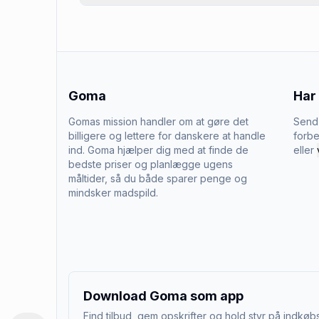
Goma
Har
Gomas mission handler om at gøre det
Send 
billigere og lettere for danskere at handle
forbe
ind. Goma hjælper dig med at finde de
eller
bedste priser og planlægge ugens
måltider, så du både sparer penge og
mindsker madspild.
Download Goma som app
Find tilbud, gem opskrifter og hold styr på indkøbs