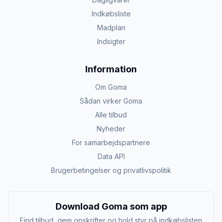
Indkøbsliste
Madplan
Indsigter
Information
Om Goma
Sådan virker Goma
Alle tilbud
Nyheder
For samarbejdspartnere
Data API
Brugerbetingelser og privatlivspolitik
Download Goma som app
Find tilbud, gem opskrifter og hold styr på indkøbslisten