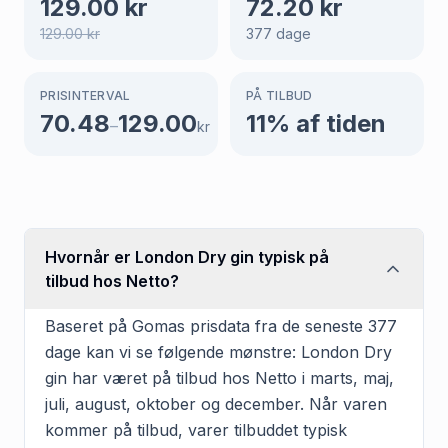
129.00
kr
72.20
kr
129.00
kr
377
dage
PRISINTERVAL
PÅ TILBUD
70.48
129.00
11
% af tiden
–
kr
Hvornår er London Dry gin typisk på
tilbud hos Netto?
Baseret på Gomas prisdata fra de seneste 377
dage kan vi se følgende mønstre: London Dry
gin har været på tilbud hos Netto i marts, maj,
juli, august, oktober og december. Når varen
kommer på tilbud, varer tilbuddet typisk