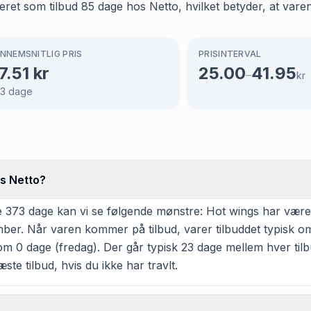
ret som tilbud 85 dage hos Netto, hvilket betyder, at varen
NNEMSNITLIG PRIS
PRISINTERVAL
7.51
kr
25.00
41.95
–
kr
3
dage
os Netto?
373 dage kan vi se følgende mønstre: Hot wings har været p
ember. Når varen kommer på tilbud, varer tilbuddet typisk 
om 0 dage (fredag). Der går typisk 23 dage mellem hver tilb
ste tilbud, hvis du ikke har travlt.