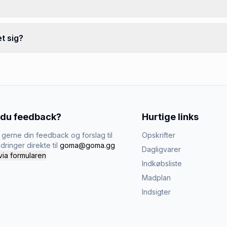
t sig?
 du feedback?
Hurtige links
gerne din feedback og forslag til
Opskrifter
dringer direkte til
goma@goma.gg
Dagligvarer
via formularen
Indkøbsliste
Madplan
Indsigter