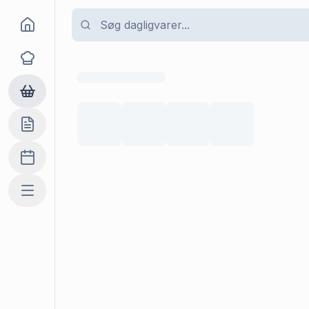
Goma
Opskrifter
Dagligvarer
Indkøbslisten
Madplan
Mere