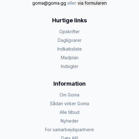
goma@goma.gg
eller
via formularen
Hurtige links
Opskrifter
Dagligvarer
Indkøbsliste
Madplan
Indsigter
Information
Om Goma
Sådan virker Goma
Alle tilbud
Nyheder
For samarbejdspartnere
Data API