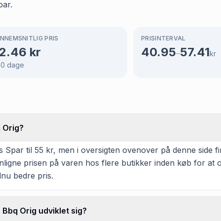
par.
NNEMSNITLIG PRIS
PRISINTERVAL
2.46
kr
40.95
57.41
–
kr
00
dage
 Orig?
par til 55 kr, men i oversigten ovenover på denne side fin
enligne prisen på varen hos flere butikker inden køb for a
dnu bedre pris.
Bbq Orig udviklet sig?