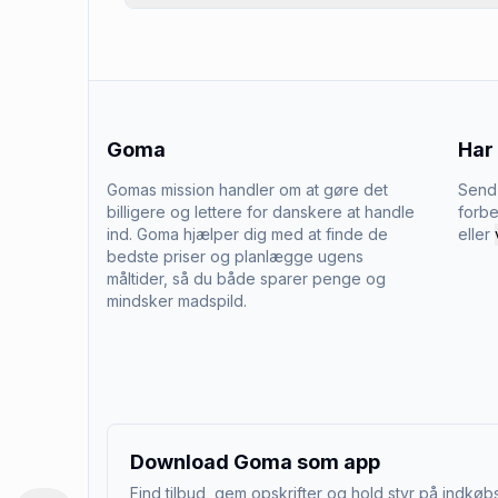
Goma
Har
Gomas mission handler om at gøre det
Send 
billigere og lettere for danskere at handle
forbe
ind. Goma hjælper dig med at finde de
eller
bedste priser og planlægge ugens
måltider, så du både sparer penge og
mindsker madspild.
Download Goma som app
Find tilbud, gem opskrifter og hold styr på indkøbs