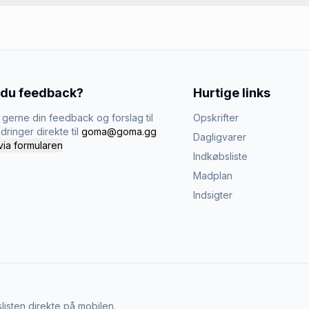
 du feedback?
Hurtige links
gerne din feedback og forslag til
Opskrifter
dringer direkte til
goma@goma.gg
Dagligvarer
via formularen
Indkøbsliste
Madplan
Indsigter
listen direkte på mobilen.