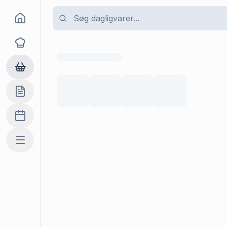
Goma
Opskrifter
Dagligvarer
Indkøbslisten
Madplan
Mere