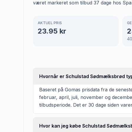
været markeret som tilbud 37 dage hos Spar, 
AKTUEL PRIS
GE
23.95
kr
2
40
Hvornår er Schulstad Sødmælksbrød typi
Baseret på Gomas prisdata fra de senest
februar, april, juli, november og decemb
tilbudsperiode. Det er 30 dage siden varen 
Hvor kan jeg købe Schulstad Sødmælks