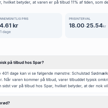
hvilket betyder, at varen er på tilbud 11% af tiden, som de
NNEMSNITLIG PRIS
PRISINTERVAL
4.61
kr
18.00
25.54
–
kr
1
dage
sk på tilbud hos Spar?
e 401 dage kan vi se følgende mønstre: Schulstad Sødmælks
er. Når varen kommer på tilbud, varer tilbuddet typisk omk
sidst var på tilbud hos Spar, hvilket betyder, at der nok vil
brød?