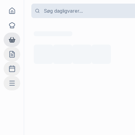
Goma
Opskrifter
Dagligvarer
Indkøbslisten
Madplan
Mere