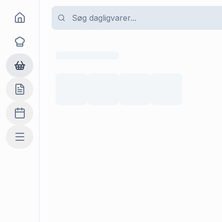
Goma
Opskrifter
Dagligvarer
Indkøbslisten
Madplan
Mere