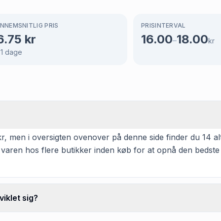
NNEMSNITLIG PRIS
PRISINTERVAL
6.75
kr
16.00
18.00
–
kr
1
dage
, men i oversigten ovenover på denne side finder du 14 alte
 varen hos flere butikker inden køb for at opnå den bedste
iklet sig?