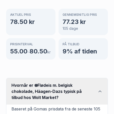
AKTUEL PRIS
GENNEMSNITLIG PRIS
78.50
kr
77.23
kr
105
dage
PRISINTERVAL
PÅ TILBUD
55.00
80.50
9
% af tiden
–
kr
Hvornår er ❄️Flødeis m. belgisk
chokolade, Häagen-Dazs typisk på
tilbud hos Wolt Market?
Baseret på Gomas prisdata fra de seneste 105