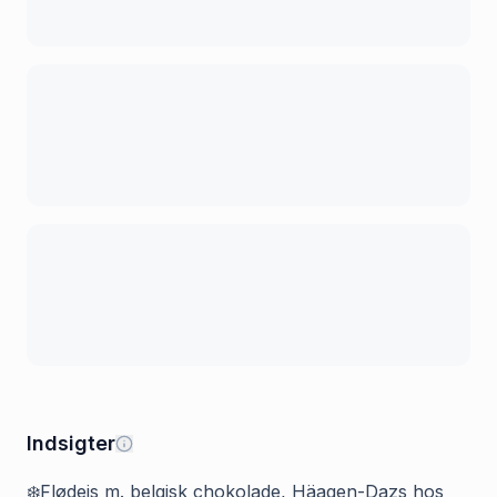
Indsigter
❄️Flødeis m. belgisk chokolade, Häagen-Dazs hos