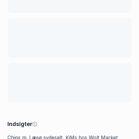
Indsigter
Chips m. Læsø sydesalt, KiMs hos Wolt Market