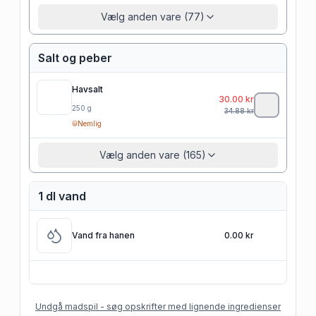
Vælg anden vare (77)
Salt og peber
Havsalt
30.00
kr
250
g
34.88
kr
Nemlig
Vælg anden vare (165)
1 dl vand
Vand fra hanen
0.00 kr
Undgå madspil - søg opskrifter med lignende ingredienser