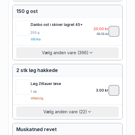
150 g ost
Danbo ost i skiver lagret 45+
20.00
kr
200
g
46.15
kr
Bilka
Vælg anden vare (396)
2 stk løg hakkede
Løg Zittauer løse
3.00
kr
1
stk
Nemlig
Vælg anden vare (22)
Muskatnød revet