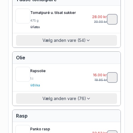
Tomatpuré u. tilsat sukker
28.00
kr
475
g
30.00
kr
Føtex
Vælg anden vare (54)
Olie
Rapsolie
16.00
kr
1
l
19.95
kr
Bilka
Vælg anden vare (76)
Rasp
Panko rasp