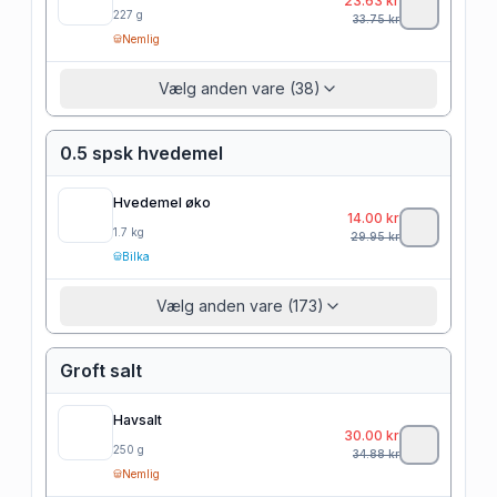
23.63
kr
227
g
33.75
kr
Nemlig
Vælg anden vare (38)
0.5 spsk hvedemel
Hvedemel øko
14.00
kr
1.7
kg
29.95
kr
Bilka
Vælg anden vare (173)
Groft salt
Havsalt
30.00
kr
250
g
34.88
kr
Nemlig