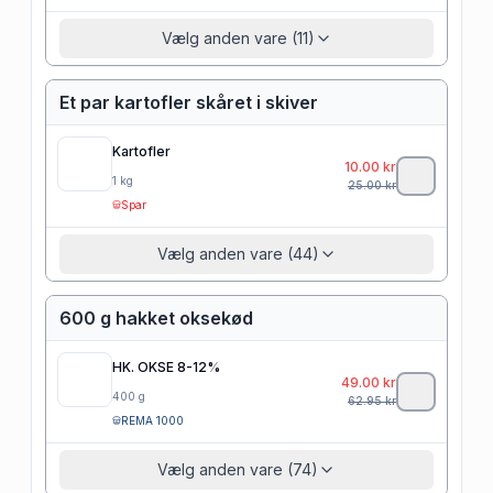
Vælg anden vare (11)
Et par kartofler skåret i skiver
Kartofler
10.00
kr
1
kg
25.00
kr
Spar
Vælg anden vare (44)
600 g hakket oksekød
HK. OKSE 8-12%
49.00
kr
400
g
62.95
kr
REMA 1000
Vælg anden vare (74)