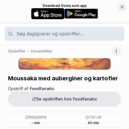
Download Goma som app
Opskrifter
Hovedretter
Flere 
Moussaka med auberginer og kartofler
Opskrift af:
Foodfanatic
Se opskriften hos
Foodfanatic
Arbejdstid
Tid i alt
-
min
45
min