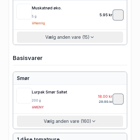
Muskatnød øko.
5.95
kr
5
g
Nemlig
Vælg anden vare (15)
Basisvarer
Smør
Lurpak Smør Saltet
18.00
kr
200
g
29.95
kr
MENY
Vælg anden vare (160)
1 dåse tomatpure