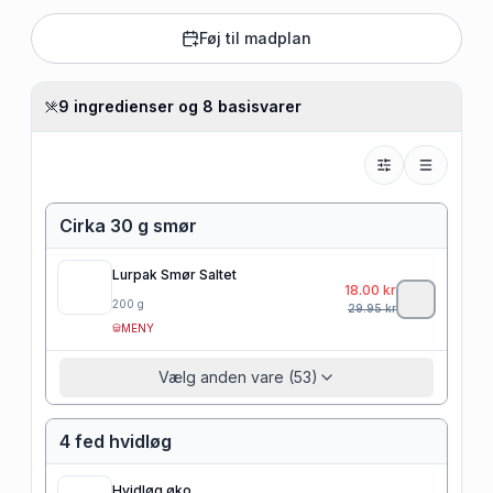
Føj til madplan
9 ingredienser og 8 basisvarer
Cirka 30 g smør
Lurpak Smør Saltet
18.00
kr
200
g
29.95
kr
MENY
Vælg anden vare (53)
4 fed hvidløg
Hvidløg øko.