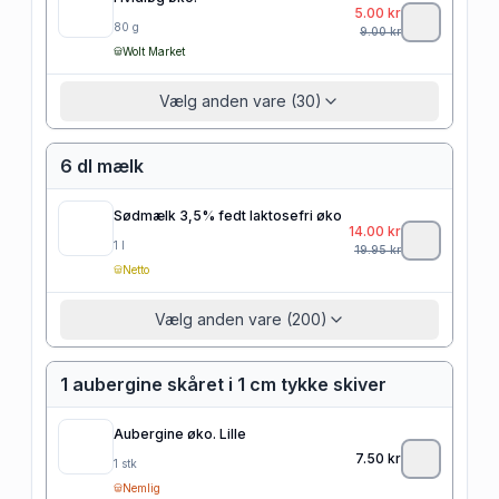
5.00
kr
80
g
9.00
kr
Wolt Market
Vælg anden vare (30)
6 dl mælk
Sødmælk 3,5% fedt laktosefri øko
14.00
kr
1
l
19.95
kr
Netto
Vælg anden vare (200)
1 aubergine skåret i 1 cm tykke skiver
Aubergine øko. Lille
7.50
kr
1
stk
Nemlig