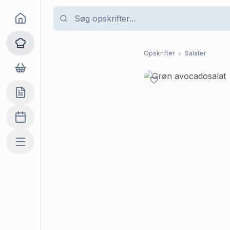
Goma
Opskrifter
Opskrifter
Salater
Dagligvarer
Indkøbslisten
Madplan
Mere