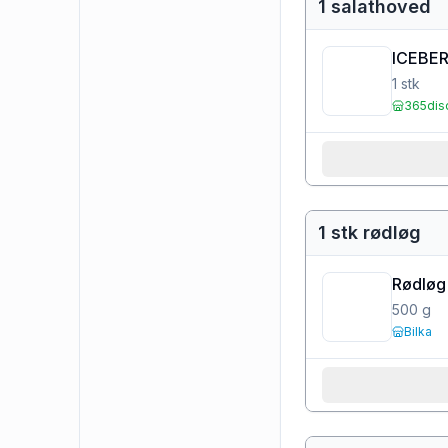
1 salathoved
ICEBE
1
stk
365dis
1 stk rødløg
Rødløg
500
g
Bilka