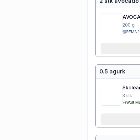
2 stk avocado
AVOCA
200
g
REMA 1
0.5 agurk
Skolea
3
stk
Wolt M