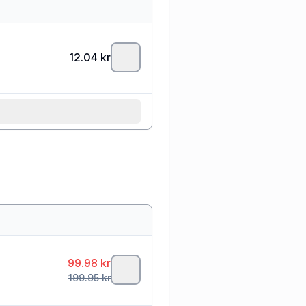
12.04
kr
99.98
kr
199.95
kr