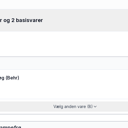
r og 2 basisvarer
g
øg
(
Behr
)
Vælg anden vare (8)
hampefrø