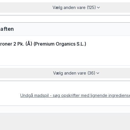
Vælg anden vare (125)
saften
roner 2 Pk. (Å)
(
Premium Organics S.L.
)
Vælg anden vare (36)
Undgå madspil - søg opskrifter med lignende ingrediens