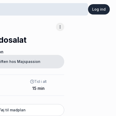
Log ind
Flere muligheder
dosalat
on
iften hos
Majspassion
Tid i alt
15
min
Føj til madplan