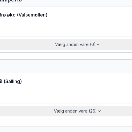
rø øko
(
Valsemøllen
)
Vælg anden vare (6)
l
(
Salling
)
Vælg anden vare (26)