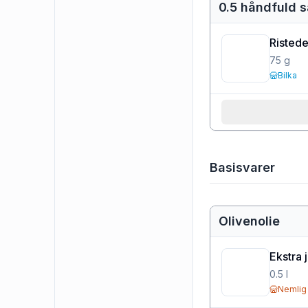
0.5 håndfuld s
Ristede
75
g
Bilka
Basisvarer
Olivenolie
Ekstra 
0.5
l
Nemlig