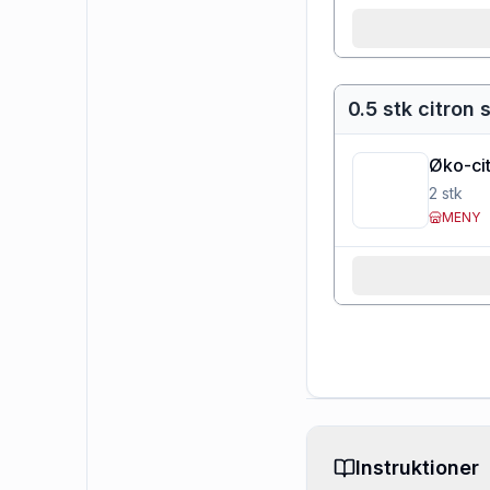
0.5 stk citron 
Øko-cit
2
stk
MENY
Instruktioner