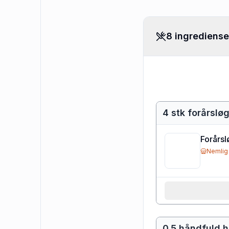
8 ingrediense
4 stk forårslø
Forårsl
Nemlig
0.5 håndfuld 