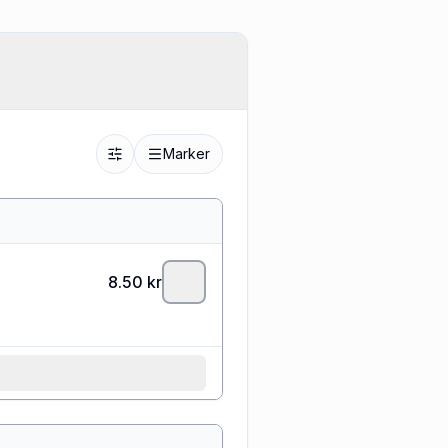
Marker
8.50
kr