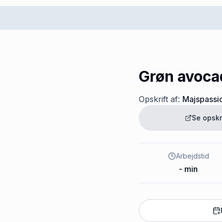
Grøn avoca
Opskrift af:
Majspassi
Se opskr
Arbejdstid
-
min