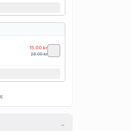
15.00
kr
28.00
kr
er