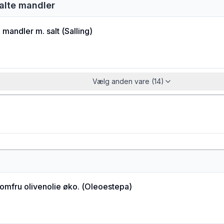
alte mandler
 mandler m. salt
(
Salling
)
Vælg anden vare (14)
jomfru olivenolie øko.
(
Oleoestepa
)