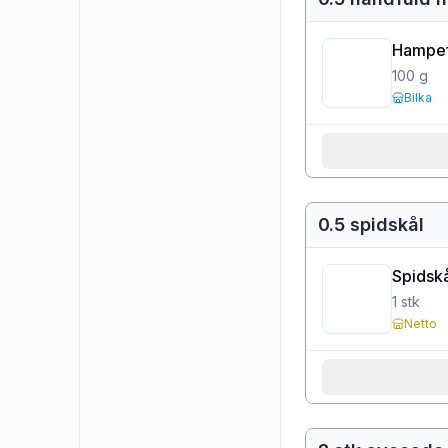
Hampef
100
g
Bilka
0.5 spidskål
Spidskå
1
stk
Netto